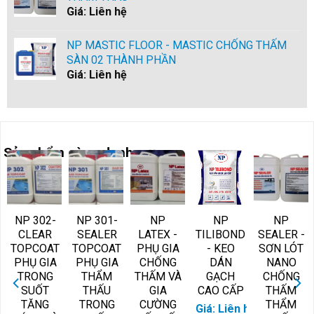
Giá: Liên hệ
NP MASTIC FLOOR - MASTIC CHỐNG THẤM
SÀN 02 THÀNH PHẦN
Giá: Liên hệ
Sản phẩm cùng danh mục:
NP 302-
NP 301-
NP
NP
NP
CLEAR
SEALER
LATEX -
TILIBOND
SEALER -
TOPCOAT
TOPCOAT
PHỤ GIA
- KEO
SƠN LÓT
PHỤ GIA
PHỤ GIA
CHỐNG
DÁN
NANO
TRONG
THẨM
THẤM VÀ
GẠCH
CHỐNG
SUỐT
THẤU
GIA
CAO CẤP
THẤM
TĂNG
TRONG
CƯỜNG
THẨM
Giá: Liên hệ