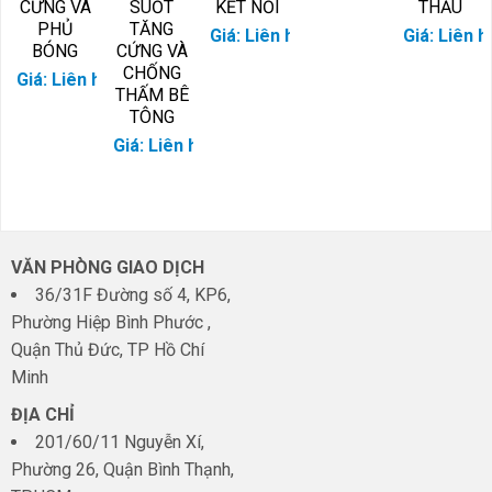
CỨNG VÀ
SUỐT
KẾT NỐI
THẤU
PHỦ
TĂNG
Giá: Liên hệ
Giá: Liên h
BÓNG
CỨNG VÀ
CHỐNG
Giá: Liên hệ
THẤM BÊ
TÔNG
Giá: Liên hệ
VĂN PHÒNG GIAO DỊCH
36/31F Đường số 4, KP6,
Phường Hiệp Bình Phước ,
Quận Thủ Đức, TP Hồ Chí
Minh
ĐỊA CHỈ
201/60/11 Nguyễn Xí,
Phường 26, Quận Bình Thạnh,